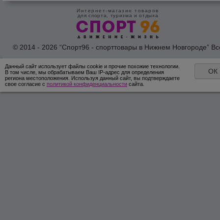
Интернет-магазин товаров
для спорта, туризма и отдыха
© 2014 - 2026 “Спорт96 - спорттовары в Нижнем Новгороде” Вс
права защишены /
Оферта
/
Согласие на обработку персональн
данных
Данный сайт использует файлы cookie и прочие похожие технологии.
ОК
В том числе, мы обрабатываем Ваш IP-адрес для определения
региона местоположения. Используя данный сайт, вы подтверждаете
свое согласие с
политикой конфиденциальности
сайта.