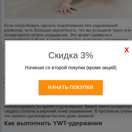
Если попробовать сделать подтягивания без надлежащей
разминки, есть большая вероятность, что вы услышите треск или
почувствуете легкое соударение. Это может привести к
дискомфорту и боли, а также помешать выполнить упражнение
должным образом. Прием YWT призван укрепить, стабилизирова
и мобилизовать мышцы плеч и лопаток.
Скидка 3%
Фата-Чан поясняет:
«Y-образные удержания укрепляют нижн
трапециевидные мышцы и удлиняют широчайшие мышцы
спины. T-образные удержания укрепляют средние
Начиная со второй покупки (кроме акций)
трапециевидные и ромбовидные мышцы, удлиняя передни
дельтовидные мышцы. W-образные удержания укрепляют
внешние вращательные мышцы плеча и задние
дельтовидные мышцы, удлиняя большую и малую грудные
НАЧАТЬ ПОКУПКИ
Это важно!
Если вам не хватает подвижности, вы в итоге будете это
компенсировать во время подтягивания. Важно уметь полностью
сводить лопатки в верхней точке упражнения. В противном случа
это чревато дискомфортом или даже травмой.
Как выполнить YWT-удержания